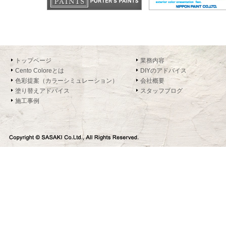
2014.10.27
ミニローラーシリーズ
2014.10.23
NEW!!ヘルメット
トップページ
業務内容
2014.10.21
Cento Coloreとは
DIYのアドバイス
万能アルミボックス
色彩提案（カラーシミュレーション）
会社概要
2014.10.17
塗り替えアドバイス
スタッフブログ
ＨＡＴＳＵＴＡ×ＨＥＬＬＯ ＫＩＴＴＹ
施工事例
2014.10.16
新商品のご紹介です
2014.05.21
おひさしぶりです！
2014.03.18
セルフペイント
2014.02.18
COLOR
2014.02.14
新商品のご紹介